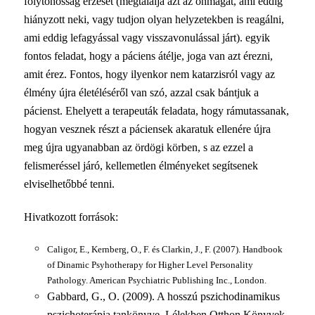
folytonosság érzését (megtalálja azt az önmagát, ami eddig
hiányzott neki, vagy tudjon olyan helyzetekben is reagálni,
ami eddig lefagyással vagy visszavonulással járt). egyik
fontos feladat, hogy a páciens átélje, joga van azt érezni,
amit érez. Fontos, hogy ilyenkor nem katarzisról vagy az
élmény újra életéléséről van szó, azzal csak bántjuk a
pácienst. Ehelyett a terapeuták feladata, hogy rámutassanak,
hogyan vesznek részt a páciensek akaratuk ellenére újra
meg újra ugyanabban az ördögi körben, s az ezzel a
felismeréssel járó, kellemetlen élményeket segítsenek
elviselhetőbbé tenni.
Hivatkozott források:
Caligor, E., Kernberg, O., F. és Clarkin, J., F. (2007). Handbook
of Dinamic Psyhotherapy for Higher Level Personality
Pathology. American Psychiatric Publishing Inc., London.
Gabbard, G., O. (2009). A hosszú pszichodinamikus
pszichoterápia tankönyve. Lélekben Otthon Könyvek.