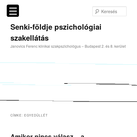
Tovább
Tovább
az
a
Kere
elsődleges
másodlagos
tartalomra
tartalomra
Senki-földje pszichológiai
szakellátás
Janovics Ferenc klinikai szakpszichológus – Budapest 2. és 8. kerület
CÍMKE:
EGYEDÜLLÉT
Amikor nincs válasz – a