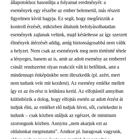
állapotokhoz hasonlítja a folyamat eredményét: a
események egy részébe az ember belemerül, más részeit
figyelmen kívül hagyja. Ez segít, hogy megőrizzük a
kontroll érzését, miközben általunk befolyásolhatatlan
események zajlanak velünk, majd késleltesse az így szerzett
élmények átérzését addig, amíg biztonságosabbá nem válik
a helyzet. Nem csak az események meg nem történtté tétele
a lényeges, hanem az is, amit az adott esemény az emberrel
csinál: rendszerint olyan reakciót vált ki belőlünk, ami a
mindennapi énképünkbe nem illeszkedik (pl. azért, mert
nem tudunk vele mit kezdeni). Az esemény emléke mellett
így ez az én-rész is letiltásra kerül. Az elfojtástól annyiban
különbözik a dolog, hogy elfojtás esetén az adott érzést át
tudjuk élni, az emléket elő tudjuk hívni, sőt, cselekedni is
tudunk – csak közben utáljuk az egészet, de minimum
szorongunk közben. Annyira „nem akarjuk ezt az
oldalunkat megmutatni”. Amikor pl. haragosak vagyunk,