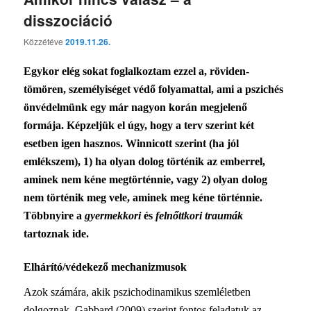
disszociáció
Közzétéve
2019.11.26.
Egykor elég sokat foglalkoztam ezzel a, röviden-
tömören, személyiséget védő folyamattal, ami a pszichés
önvédelmünk egy már nagyon korán megjelenő
formája. Képzeljük el úgy, hogy a terv szerint két
esetben igen hasznos. Winnicott szerint (ha jól
emlékszem), 1) ha olyan dolog történik az emberrel,
aminek nem kéne megtörténnie, vagy 2) olyan dolog
nem történik meg vele, aminek meg kéne történnie.
Többnyire a
gyermekkori
és
felnőttkori traumák
tartoznak ide.
Elhárító/védekező mechanizmusok
Azok számára, akik pszichodinamikus szemléletben
dolgoznak, Gabbard (2009) szerint fontos feladatuk az