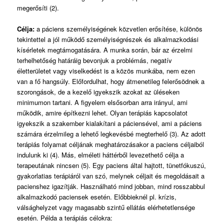
megerősíti (2).
Célja:
a páciens személyiségének közvetlen erősítése, különös
tekintettel a jól működő személyiségrészek és alkalmazkodási
kísérletek megtámogatására. A munka során, bár az érzelmi
terhelhetőség határáig bevonjuk a problémás, negatív
életterületet vagy viselkedést is a közös munkába, nem ezen
van a fő hangsúly. Előfordulhat, hogy átmenetileg felerősödnek a
szorongások, de a kezelő igyekszik azokat az üléseken
minimumon tartani. A figyelem elsősorban arra irányul, ami
működik, amire építkezni lehet. Olyan terápiás kapcsolatot
igyekszik a szakember kialakítani a páciensével, ami a páciens
számára érzelmileg a lehető legkevésbé megterhelő (3). Az adott
terápiás folyamat céljának meghatározásakor a paciens céljaiból
indulunk ki (4). Más, elméleti háttérből levezethető célja a
terapeutának nincsen (5). Egy paciens által hajtott, tünetfókuszú,
gyakorlatias terápiáról van szó, melynek céljait és megoldásait a
pacienshez igazítják. Használható mind jobban, mind rosszabbul
alkalmazkodó paciensek esetén. Előbbieknél pl. krízis,
válsághelyzet vagy magasabb szintű ellátás elérhetetlensége
esetén. Példa a terápiás célokra: