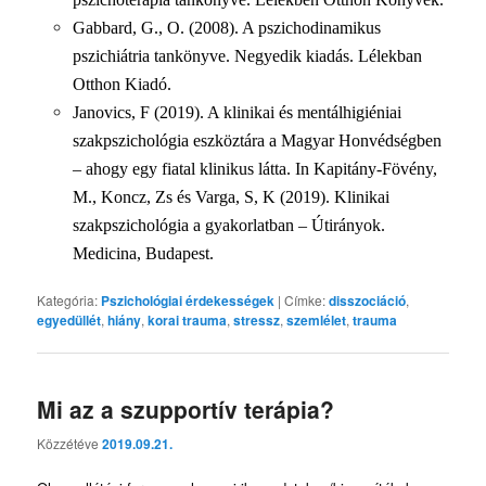
Gabbard, G., O. (2008). A pszichodinamikus
pszichiátria tankönyve. Negyedik kiadás. Lélekban
Otthon Kiadó.
Janovics, F (2019). A klinikai és mentálhigiéniai
szakpszichológia eszköztára a Magyar Honvédségben
– ahogy egy fiatal klinikus látta. In Kapitány-Fövény,
M., Koncz, Zs és Varga, S, K (2019). Klinikai
szakpszichológia a gyakorlatban – Útirányok.
Medicina, Budapest.
Kategória:
Pszichológiai érdekességek
|
Címke:
disszociáció
,
egyedüllét
,
hiány
,
korai trauma
,
stressz
,
szemlélet
,
trauma
Mi az a szupportív terápia?
Közzétéve
2019.09.21.