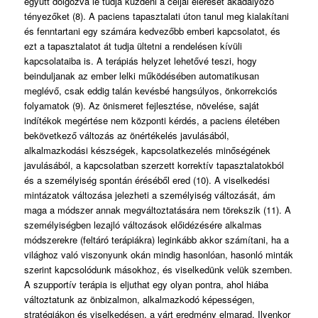
együtt dolgozva le tudja küzdeni a céljai elérését akadályozó
tényezőket (8). A paciens tapasztalati úton tanul meg kialakítani
és fenntartani egy számára kedvezőbb emberi kapcsolatot, és
ezt a tapasztalatot át tudja ültetni a rendelésen kívüli
kapcsolataiba is. A terápiás helyzet lehetővé teszi, hogy
beinduljanak az ember lelki működésében automatikusan
meglévő, csak eddig talán kevésbé hangsúlyos, önkorrekciós
folyamatok (9). Az önismeret fejlesztése, növelése, saját
indítékok megértése nem központi kérdés, a paciens életében
bekövetkező változás az önértékelés javulásából,
alkalmazkodási készségek, kapcsolatkezelés minőségének
javulásából, a kapcsolatban szerzett korrektív tapasztalatokból
és a személyiség spontán éréséből ered (10). A viselkedési
mintázatok változása jelezheti a személyiség változását, ám
maga a módszer annak megváltoztatására nem törekszik (11). A
személyiségben lezajló változások előidézésére alkalmas
módszerekre (feltáró terápiákra) leginkább akkor számítani, ha a
világhoz való viszonyunk okán mindig hasonlóan, hasonló minták
szerint kapcsolódunk másokhoz, és viselkedünk velük szemben.
A szupportív terápia is eljuthat egy olyan pontra, ahol hiába
változtatunk az önbizalmon, alkalmazkodó képességen,
stratégiákon és viselkedésen, a várt eredmény elmarad. Ilyenkor