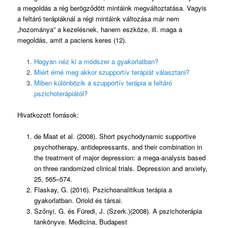
a megoldás a rég berögződött mintáink megváltoztatása. Vagyis
a feltáró terápiáknál a régi mintáink változása már nem
„hozománya” a kezelésnek, hanem eszköze, ill. maga a
megoldás, amit a paciens keres (12).
Hogyan néz ki a módszer a gyakorlatban?
Miért érné meg akkor szupportív terápiát választani?
Miben különbözik a szupportív terápia a feltáró
pszichoterápiától?
Hivatkozott források:
de Maat et al. (2008). Short psychodynamic supportive
psychotherapy, antidepressants, and their combination in
the treatment of major depression: a mega-analysis based
on three randomized clinical trials. Depression and anxiety,
25, 565–574.
Flaskay, G. (2016). Pszichoanalitikus terápia a
gyakorlatban. Oriold és társai.
Szőnyi, G. és Füredi, J. (Szerk.)(2008). A pszichoterápia
tankönyve. Medicina, Budapest