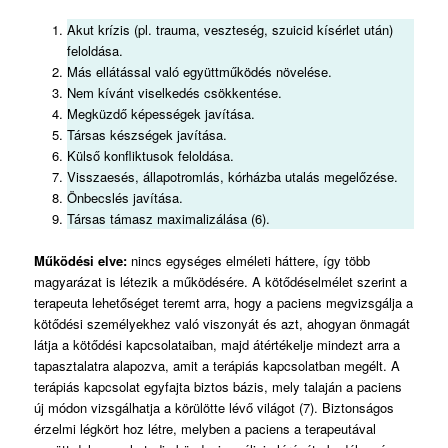
Akut krízis (pl. trauma, veszteség, szuicid kísérlet után)
feloldása.
Más ellátással való együttműködés növelése.
Nem kívánt viselkedés csökkentése.
Megküzdő képességek javítása.
Társas készségek javítása.
Külső konfliktusok feloldása.
Visszaesés, állapotromlás, kórházba utalás megelőzése.
Önbecslés javítása.
Társas támasz maximalizálása (6).
Működési elve:
nincs egységes elméleti háttere, így több
magyarázat is létezik a működésére. A kötődéselmélet szerint a
terapeuta lehetőséget teremt arra, hogy a paciens megvizsgálja a
kötődési személyekhez való viszonyát és azt, ahogyan önmagát
látja a kötődési kapcsolataiban, majd átértékelje mindezt arra a
tapasztalatra alapozva, amit a terápiás kapcsolatban megélt. A
terápiás kapcsolat egyfajta biztos bázis, mely talaján a paciens
új módon vizsgálhatja a körülötte lévő világot (7). Biztonságos
érzelmi légkört hoz létre, melyben a paciens a terapeutával