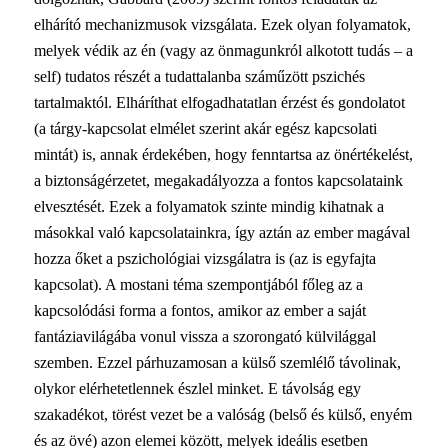
elhárító mechanizmusok vizsgálata. Ezek olyan folyamatok,
melyek védik az én (vagy az önmagunkról alkotott tudás – a
self) tudatos részét a tudattalanba száműzött pszichés
tartalmaktól. Elháríthat elfogadhatatlan érzést és gondolatot
(a tárgy-kapcsolat elmélet szerint akár egész kapcsolati
mintát) is, annak érdekében, hogy fenntartsa az önértékelést,
a biztonságérzetet, megakadályozza a fontos kapcsolataink
elvesztését. Ezek a folyamatok szinte mindig kihatnak a
másokkal való kapcsolatainkra, így aztán az ember magával
hozza őket a pszichológiai vizsgálatra is (az is egyfajta
kapcsolat). A mostani téma szempontjából főleg az a
kapcsolódási forma a fontos, amikor az ember a saját
fantáziavilágába vonul vissza a szorongató külvilággal
szemben. Ezzel párhuzamosan a külső szemlélő távolinak,
olykor elérhetetlennek észlel minket. E távolság egy
szakadékot, törést vezet be a valóság (belső és külső, enyém
és az övé) azon elemei között, melyek ideális esetben