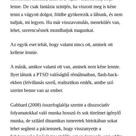
lenne. De csak fantázia szintjén, ha viszont meg is kéne
tenni a vágyott dolgot, földbe gyökerezik a lábunk, és nem
tudjuk, mi legyen. Ha már visszavonulás, menekülés van,
lehet, szerencsésnek mondhatjuk magunkat.
Az egyik eset tehát, hogy valami nincs ott, aminek ott
kellene lennie.
A másik, amikor valami ott van, aminek nem kéne lennie.
Ilyet látunk a PTSD
valósághű rémálmaiban
, flash-back-
ekben (felvillanás szerű, realisztikus emlék, amibe szó
szerint benne van az ember.
Gabbard (2008) összefoglalója szerint a disszociatív
folyamatokkal való munka hosszú és sok türelmet igénylő
munka, de szilárd dinamikus ismeretek birtokában sokat
lehet segíteni a páciensnek, hogy visszanyerje a