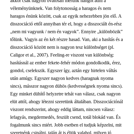
akkor csak nagyon óvatosan merünk hangot adni a
véleményünknek. Van folytonosság a haragos és nem
haragos énünk között, csak az egyik nehezebben jön elő. A
disszociáció ettől annyiban tér el, hogy a disszociált én-rész
„nem mi vagyunk / nem én vagyok”. Ennyire „különbözik”
tőlünk. Vagyis az én két részre hasad. Van, aki a hasítás és a
disszociáció között nem is nagyon tesz különbséget
(pl.
Caligor et al., 2007). Feeling-re viszont van különbség:
hasításnál az ember fekete-fehér módon gondolkodik, érez,
gondol, cselekszik. Egyszer így, aztán egy hirtelen váltás
után amúgy. Egyszer nagyon kedves (haragnak nyoma
sincs), másszor nagyon dühös (kedvességnek nyoma sincs).
Egy minket dühítő helyzetre tehát van válasz, csak nagyon
elüt attól, ahogy létezni szeretünk általában. Disszociációnál
viszont rendszerint, ahogy eddig láttam, nincsen válasz:
lefagyás, megdermedés, feszült csend, totál blokád van. És
fogalmunk sincs miért. Jobb esetben el tudjuk képzelni, mit
szeretnénk csinálni, talán át is éljük valahol, milyen jó