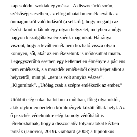
kapcsolódni szoktak egymással. A disszociáció során,
szélsőséges esetben, az elfogadhatatlan emlék leválik az
önmagunkról való tudásról (a self-ről), hogy megadja az
érzést: kontrollálunk egy olyan helyzetet, melyben amúgy
nagyon kiszolgáltatva éreznénk magunkat. Hátránya
viszont, hogy a levált emlék nem hozható vissza olyan
könnyen, sőt, akár az emlékezetünk is módosulhat miatta.
Legegyszerűbb esetben egy kellemetlen élményre a páciens
nem emlékszik, s a maradék emlékeiből olyan képet alkot a
helyzetről, mint pl. „nem is volt annyira vészes”.
„Kigurultuk”. „Utólag csak a szépre emlékszik az ember.”
Utóbbit elég sokat hallottam a múltban, főleg olyanoktól,
akik olykor embertelen körülmények között álltak helyt. Az
ő pszichés védelmükre elég komoly védőhálót is
létrehozhatnak, hogy a disszociatív folyamatokat kézben
tartsák (Janovics, 2019). Gabbard (2008) a hipnotikus