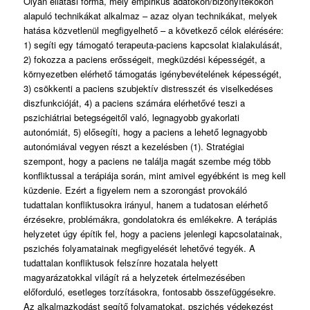
Olyan ellátási forma, mely empirikus adatokon/bizonyítékokon
alapuló technikákat alkalmaz – azaz olyan technikákat, melyek
hatása közvetlenül megfigyelhető – a következő célok elérésére:
1) segíti egy támogató terapeuta-paciens kapcsolat kialakulását,
2) fokozza a paciens erősségeit, megküzdési képességét, a
környezetben elérhető támogatás igénybevételének képességét,
3) csökkenti a paciens szubjektív distresszét és viselkedéses
diszfunkcióját, 4) a paciens számára elérhetővé teszi a
pszichiátriai betegségeitől való, legnagyobb gyakorlati
autonómiát, 5) elősegíti, hogy a paciens a lehető legnagyobb
autonómiával vegyen részt a kezelésben (1). Stratégiai
szempont, hogy a paciens ne találja magát szembe még több
konfliktussal a terápiája során, mint amivel egyébként is meg kell
küzdenie. Ezért a figyelem nem a szorongást provokáló
tudattalan konfliktusokra irányul, hanem a tudatosan elérhető
érzésekre, problémákra, gondolatokra és emlékekre. A terápiás
helyzetet úgy építik fel, hogy a paciens jelenlegi kapcsolatainak,
pszichés folyamatainak megfigyelését lehetővé tegyék. A
tudattalan konfliktusok felszínre hozatala helyett
magyarázatokkal világít rá a helyzetek értelmezésében
előforduló, esetleges torzításokra, fontosabb összefüggésekre.
Az alkalmazkodást segítő folyamatokat, pszichés védekezést