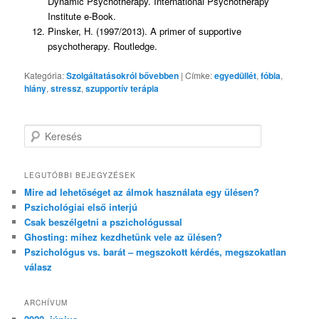
Dynamic Psychotherapy. International Psychotherapy
Institute e-Book.
Pinsker, H. (1997/2013). A primer of supportive
psychotherapy. Routledge.
Kategória:
Szolgáltatásokról bővebben
|
Címke:
egyedüllét
,
fóbia
,
hiány
,
stressz
,
szupportív terápia
K
e
r
e
LEGUTÓBBI BEJEGYZÉSEK
s
Mire ad lehetőséget az álmok használata egy ülésen?
é
Pszichológiai első interjú
s
Csak beszélgetni a pszichológussal
Ghosting: mihez kezdhetünk vele az ülésen?
Pszichológus vs. barát – megszokott kérdés, megszokatlan
válasz
ARCHÍVUM