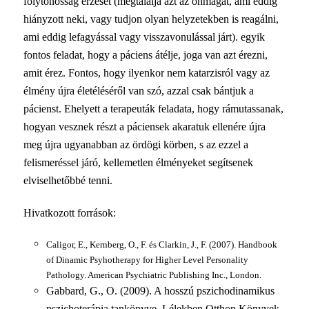
folytonosság érzését (megtalálja azt az önmagát, ami eddig
hiányzott neki, vagy tudjon olyan helyzetekben is reagálni,
ami eddig lefagyással vagy visszavonulással járt). egyik
fontos feladat, hogy a páciens átélje, joga van azt érezni,
amit érez. Fontos, hogy ilyenkor nem katarzisról vagy az
élmény újra életéléséről van szó, azzal csak bántjuk a
pácienst. Ehelyett a terapeuták feladata, hogy rámutassanak,
hogyan vesznek részt a páciensek akaratuk ellenére újra
meg újra ugyanabban az ördögi körben, s az ezzel a
felismeréssel járó, kellemetlen élményeket segítsenek
elviselhetőbbé tenni.
Hivatkozott források:
Caligor, E., Kernberg, O., F. és Clarkin, J., F. (2007). Handbook
of Dinamic Psyhotherapy for Higher Level Personality
Pathology. American Psychiatric Publishing Inc., London.
Gabbard, G., O. (2009). A hosszú pszichodinamikus
pszichoterápia tankönyve. Lélekben Otthon Könyvek.