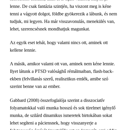
lenne. De csak fantázia szintjén, ha viszont meg is kéne
tenni a vágyott dolgot, földbe gyökerezik a lábunk, és nem
tudjuk, mi legyen. Ha már visszavonulás, menekülés van,
lehet, szerencsésnek mondhatjuk magunkat.
Az egyik eset tehát, hogy valami nincs ott, aminek ott
kellene lennie.
A másik, amikor valami ott van, aminek nem kéne lennie.
Ilyet látunk a PTSD
valósághű rémálmaiban
, flash-back-
ekben (felvillanás szerű, realisztikus emlék, amibe szó
szerint benne van az ember.
Gabbard (2008) összefoglalója szerint a disszociatív
folyamatokkal való munka hosszú és sok türelmet igénylő
munka, de szilárd dinamikus ismeretek birtokában sokat
lehet segíteni a páciensnek, hogy visszanyerje a