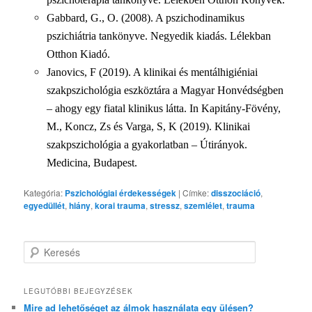
Gabbard, G., O. (2008). A pszichodinamikus
pszichiátria tankönyve. Negyedik kiadás. Lélekban
Otthon Kiadó.
Janovics, F (2019). A klinikai és mentálhigiéniai
szakpszichológia eszköztára a Magyar Honvédségben
– ahogy egy fiatal klinikus látta. In Kapitány-Fövény,
M., Koncz, Zs és Varga, S, K (2019). Klinikai
szakpszichológia a gyakorlatban – Útirányok.
Medicina, Budapest.
Kategória:
Pszichológiai érdekességek
|
Címke:
disszociáció
,
egyedüllét
,
hiány
,
korai trauma
,
stressz
,
szemlélet
,
trauma
K
e
r
e
LEGUTÓBBI BEJEGYZÉSEK
s
Mire ad lehetőséget az álmok használata egy ülésen?