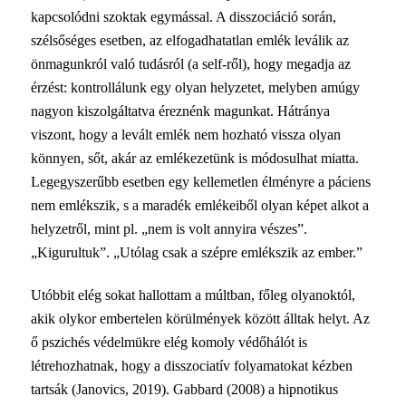
kapcsolódni szoktak egymással. A disszociáció során,
szélsőséges esetben, az elfogadhatatlan emlék leválik az
önmagunkról való tudásról (a self-ről), hogy megadja az
érzést: kontrollálunk egy olyan helyzetet, melyben amúgy
nagyon kiszolgáltatva éreznénk magunkat. Hátránya
viszont, hogy a levált emlék nem hozható vissza olyan
könnyen, sőt, akár az emlékezetünk is módosulhat miatta.
Legegyszerűbb esetben egy kellemetlen élményre a páciens
nem emlékszik, s a maradék emlékeiből olyan képet alkot a
helyzetről, mint pl. „nem is volt annyira vészes”.
„Kigurultuk”. „Utólag csak a szépre emlékszik az ember.”
Utóbbit elég sokat hallottam a múltban, főleg olyanoktól,
akik olykor embertelen körülmények között álltak helyt. Az
ő pszichés védelmükre elég komoly védőhálót is
létrehozhatnak, hogy a disszociatív folyamatokat kézben
tartsák (Janovics, 2019). Gabbard (2008) a hipnotikus