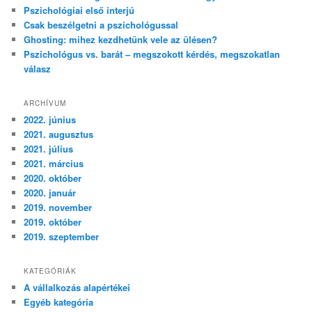
é
Pszichológiai első interjú
s
Csak beszélgetni a pszichológussal
Ghosting: mihez kezdhetünk vele az ülésen?
Pszichológus vs. barát – megszokott kérdés, megszokatlan
válasz
ARCHÍVUM
2022. június
2021. augusztus
2021. július
2021. március
2020. október
2020. január
2019. november
2019. október
2019. szeptember
KATEGÓRIÁK
A vállalkozás alapértékei
Egyéb kategória