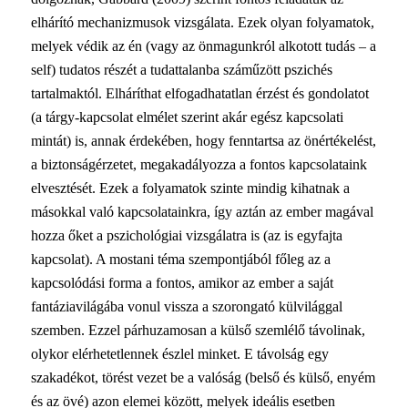
elhárító mechanizmusok vizsgálata. Ezek olyan folyamatok,
melyek védik az én (vagy az önmagunkról alkotott tudás – a
self) tudatos részét a tudattalanba száműzött pszichés
tartalmaktól. Elháríthat elfogadhatatlan érzést és gondolatot
(a tárgy-kapcsolat elmélet szerint akár egész kapcsolati
mintát) is, annak érdekében, hogy fenntartsa az önértékelést,
a biztonságérzetet, megakadályozza a fontos kapcsolataink
elvesztését. Ezek a folyamatok szinte mindig kihatnak a
másokkal való kapcsolatainkra, így aztán az ember magával
hozza őket a pszichológiai vizsgálatra is (az is egyfajta
kapcsolat). A mostani téma szempontjából főleg az a
kapcsolódási forma a fontos, amikor az ember a saját
fantáziavilágába vonul vissza a szorongató külvilággal
szemben. Ezzel párhuzamosan a külső szemlélő távolinak,
olykor elérhetetlennek észlel minket. E távolság egy
szakadékot, törést vezet be a valóság (belső és külső, enyém
és az övé) azon elemei között, melyek ideális esetben