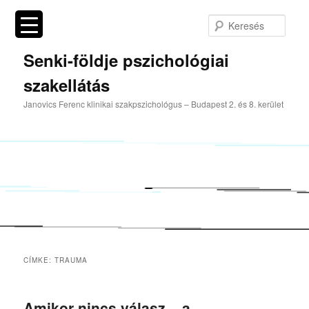
Tovább
Tovább
az
a
Kere
elsődleges
másodlagos
tartalomra
tartalomra
Senki-földje pszichológiai
szakellátás
Janovics Ferenc klinikai szakpszichológus – Budapest 2. és 8. kerület
CÍMKE:
TRAUMA
Amikor nincs válasz – a