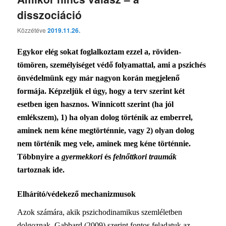
disszociáció
Közzétéve
2019.11.26.
Egykor elég sokat foglalkoztam ezzel a, röviden-
tömören, személyiséget védő folyamattal, ami a pszichés
önvédelmünk egy már nagyon korán megjelenő
formája. Képzeljük el úgy, hogy a terv szerint két
esetben igen hasznos. Winnicott szerint (ha jól
emlékszem), 1) ha olyan dolog történik az emberrel,
aminek nem kéne megtörténnie, vagy 2) olyan dolog
nem történik meg vele, aminek meg kéne történnie.
Többnyire a
gyermekkori
és
felnőttkori traumák
tartoznak ide.
Elhárító/védekező mechanizmusok
Azok számára, akik pszichodinamikus szemléletben
dolgoznak, Gabbard (2009) szerint fontos feladatuk az