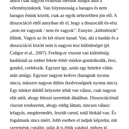
akkor csak nagyon óvatosan merünk hangot adni a
véleményünknek. Van folytonosság a haragos és nem
haragos énünk között, csak az egyik nehezebben jön elő. A
disszociáció ettől annyiban tér el, hogy a disszociált én-rész
„nem mi vagyunk / nem én vagyok”. Ennyire „különbözik”
tőlünk. Vagyis az én két részre hasad. Van, aki a hasítás és a
disszociáció között nem is nagyon tesz különbséget
(pl.
Caligor et al., 2007). Feeling-re viszont van különbség:
hasításnál az ember fekete-fehér módon gondolkodik, érez,
gondol, cselekszik. Egyszer így, aztán egy hirtelen váltás
után amúgy. Egyszer nagyon kedves (haragnak nyoma
sincs), másszor nagyon dühös (kedvességnek nyoma sincs).
Egy minket dühítő helyzetre tehát van válasz, csak nagyon
elüt attól, ahogy létezni szeretünk általában. Disszociációnál
viszont rendszerint, ahogy eddig láttam, nincsen válasz:
lefagyás, megdermedés, feszült csend, totál blokád van. És
fogalmunk sincs miért. Jobb esetben el tudjuk képzelni, mit
szeretnénk csinálni, talán át is éljük valahol, milyen jó