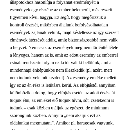
állapotokhoz hasonlítja a folyamat eredményét: a
események egy részébe az ember belemerül, más részeit
figyelmen kívül hagyja. Ez segít, hogy megőrizzük a
kontroll érzését, miközben általunk befolyásolhatatlan
események zajlanak velünk, majd késleltesse az így szerzett
élmények átérzését addig, amíg biztonságosabbá nem válik
a helyzet. Nem csak az események meg nem történtté tétele
a lényeges, hanem az is, amit az adott esemény az emberrel
csinál: rendszerint olyan reakciót vált ki belőlünk, ami a
mindennapi énképünkbe nem illeszkedik (pl. azért, mert
nem tudunk vele mit kezdeni). Az esemény emléke mellett
így ez az én-rész is letiltásra kerül. Az elfojtástól annyiban
különbözik a dolog, hogy elfojtás esetén az adott érzést át
tudjuk élni, az emléket elő tudjuk hívni, sőt, cselekedni is
tudunk – csak közben utáljuk az egészet, de minimum
szorongunk közben. Annyira „nem akarjuk ezt az
oldalunkat megmutatni”. Amikor pl. haragosak vagyunk,