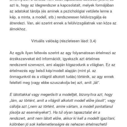
azt is, hogy az idegrendszer a kapcsolatait, melyek formájában
az adatokat tárolja (és aminek a pszichológiai vetülete lenne a
kép, a minta, a modell, stb.) rendszeresen felülvizsgálja és
átrendezi. Van, aki szerint ennek a felülvizsgálatnak van köze az
álmokhoz.
Virtuális valóság (részletesen lásd: 3,4)
Az egyik ilyen feltevés szerint az agy folyamatosan értelmezi az
érzékszerveket érő információt, igyekszik azt értelmes
rendszerré szervezni, ami alapján kiigazodunk a világban. Ez az
értelmezés egy belső kép/modell alapján (mint pl. az
önmagunkról és a világról alkotott tudás) történik, az agy ennek
felelteti meg (vagy ebbe szuszakolja be) azt, amit „lát”.
E látottakkal vagy megerősíti a modelljét, bizonyítva azt, hogy
„lám, az történt, amit a világról alkotott modell előre jósolt”, vagy
cáfolja azt („nem az történt, amire vártam, a modell pontatlanul
jósolja az eseményeket”). Ha túl olyan tapasztalat éri a
rendszert, amit nem látott előre, akkor ki kell a modellt igazítani,
különben jó sok kellemetlenségre és nehezen értelmezhető