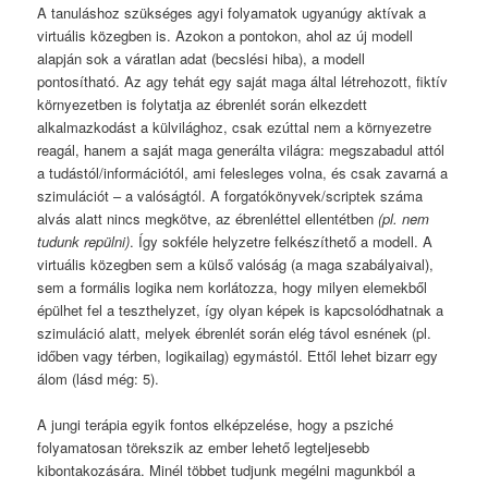
A tanuláshoz szükséges agyi folyamatok ugyanúgy aktívak a
virtuális közegben is. Azokon a pontokon, ahol az új modell
alapján sok a váratlan adat (becslési hiba), a modell
pontosítható. Az agy tehát egy saját maga által létrehozott, fiktív
környezetben is folytatja az ébrenlét során elkezdett
alkalmazkodást a külvilághoz, csak ezúttal nem a környezetre
reagál, hanem a saját maga generálta világra: megszabadul attól
a tudástól/információtól, ami felesleges volna, és csak zavarná a
szimulációt – a valóságtól. A forgatókönyvek/scriptek száma
alvás alatt nincs megkötve, az ébrenléttel ellentétben
(pl. nem
tudunk repülni)
. Így sokféle helyzetre felkészíthető a modell. A
virtuális közegben sem a külső valóság (a maga szabályaival),
sem a formális logika nem korlátozza, hogy milyen elemekből
épülhet fel a teszthelyzet, így olyan képek is kapcsolódhatnak a
szimuláció alatt, melyek ébrenlét során elég távol esnének (pl.
időben vagy térben, logikailag) egymástól. Ettől lehet bizarr egy
álom (lásd még: 5).
A jungi terápia egyik fontos elképzelése, hogy a psziché
folyamatosan törekszik az ember lehető legteljesebb
kibontakozására. Minél többet tudjunk megélni magunkból a