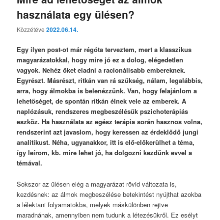
használata egy ülésen?
Közzétéve
2022.06.14.
Egy ilyen post-ot már régóta terveztem, mert a klasszikus
magyarázatokkal, hogy mire jó ez a dolog, elégedetlen
vagyok. Nehéz őket eladni a racionálisabb embereknek.
Egyrészt. Másrészt, ritkán van rá szükség, nálam, legalábbis,
arra, hogy álmokba is belenézzünk. Van, hogy felajánlom a
lehetőséget, de spontán ritkán élnek vele az emberek. A
naplózásuk, rendszeres megbeszélésük pszichoterápiás
eszköz. Ha használata az egész terápia során hasznos volna,
rendszerint azt javaslom, hogy keressen az érdeklődő jungi
analitikust. Néha, ugyanakkor, itt is elő-előkerülhet a téma,
így leírom, kb. mire lehet jó, ha dolgozni kezdünk evvel a
témával.
Sokszor az ülésen elég a magyarázat rövid változata is,
kezdésnek: az álmok megbeszélése betekintést nyújthat azokba
a lélektani folyamatokba, melyek máskülönben rejtve
maradnának, amennyiben nem tudunk a létezésükről. Ez esélyt