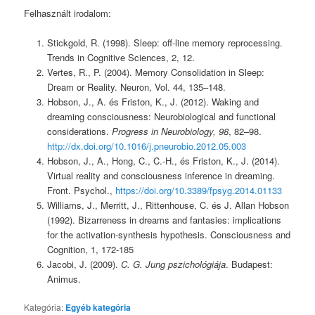
Felhasznált irodalom:
Stickgold, R. (1998). Sleep: off-line memory reprocessing.
Trends in Cognitive Sciences, 2, 12.
Vertes, R., P. (2004). Memory Consolidation in Sleep:
Dream or Reality. Neuron, Vol. 44, 135–148.
Hobson, J., A. és Friston, K., J. (2012). Waking and
dreaming consciousness: Neurobiological and functional
considerations.
Progress in Neurobiology, 98
, 82–98.
http://dx.doi.org/10.1016/j.pneurobio.2012.05.003
Hobson, J., A., Hong, C., C.-H., és Friston, K., J. (2014).
Virtual reality and consciousness inference in dreaming.
Front. Psychol.,
https://doi.org/10.3389/fpsyg.2014.01133
Williams, J., Merritt, J., Rittenhouse, C. és J. Allan Hobson
(1992). Bizarreness in dreams and fantasies: implications
for the activation-synthesis hypothesis. Consciousness and
Cognition, 1, 172-185
Jacobi, J. (2009).
C. G. Jung pszichológiája
. Budapest:
Animus.
Kategória:
Egyéb kategória