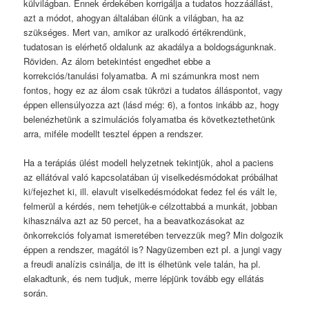
külvilágban. Ennek érdekében korrigálja a tudatos hozzáállást,
azt a módot, ahogyan általában élünk a világban, ha az
szükséges. Mert van, amikor az uralkodó értékrendünk,
tudatosan is elérhető oldalunk az akadálya a boldogságunknak.
Röviden. Az álom betekintést engedhet ebbe a
korrekciós/tanulási folyamatba. A mi számunkra most nem
fontos, hogy ez az álom csak tükrözi a tudatos álláspontot, vagy
éppen ellensúlyozza azt (lásd még: 6), a fontos inkább az, hogy
belenézhetünk a szimulációs folyamatba és következtethetünk
arra, miféle modellt tesztel éppen a rendszer.
Ha a terápiás ülést modell helyzetnek tekintjük, ahol a paciens
az ellátóval való kapcsolatában új viselkedésmódokat próbálhat
ki/fejezhet ki, ill. elavult viselkedésmódokat fedez fel és vált le,
felmerül a kérdés, nem tehetjük-e célzottabbá a munkát, jobban
kihasználva azt az 50 percet, ha a beavatkozásokat az
önkorrekciós folyamat ismeretében tervezzük meg? Min dolgozik
éppen a rendszer, magától is? Nagyüzemben ezt pl. a jungi vagy
a freudi analízis csinálja, de itt is élhetünk vele talán, ha pl.
elakadtunk, és nem tudjuk, merre lépjünk tovább egy ellátás
során.