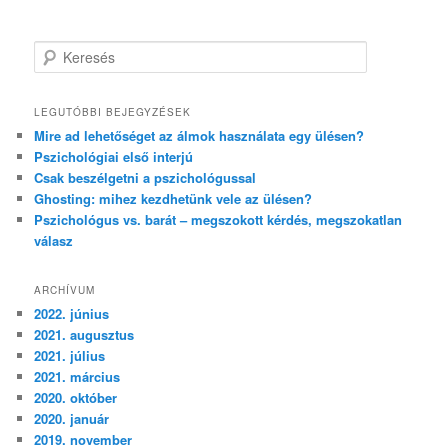
K
e
r
e
LEGUTÓBBI BEJEGYZÉSEK
s
Mire ad lehetőséget az álmok használata egy ülésen?
é
Pszichológiai első interjú
s
Csak beszélgetni a pszichológussal
Ghosting: mihez kezdhetünk vele az ülésen?
Pszichológus vs. barát – megszokott kérdés, megszokatlan
válasz
ARCHÍVUM
2022. június
2021. augusztus
2021. július
2021. március
2020. október
2020. január
2019. november