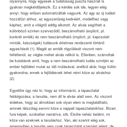
olyannyira, hogy egyesek a tudatosság puszta hasznát is
gyakran megkérdőjelezik. Ez a kérdés sok ide, legyen elég
annyi, hogy erősen automatizáltak vagyunk. Az agy az új tudást
hozzáfűzi ahhoz, az egyszerűség kedvéért, modellhez vagy
képhez, amit a világról eddig alkotott. Az alvás segítheti a
különböző szinten szerveződő, beszámolható (explicit, pl.
konkrét emlék) és nem beszámolható (implicit, pl. kapcsolati
minták, készségek) tudásunk értelmes rendszerré történő
egyesítését (1). Magát az emlék rögzülését viszont nem
feltétlenül, az végbe mehet alvás nélkül is. Ellenben, számoltak
be kutatások arról, hogy a nem beszámolható tudás szintjén az
ember fejlődést mutat az idő múlásával, anélkül akár, hogy külön
gyakorolna; ennek a fejlődésnek lehet némi köze az alváshoz
(2).
Egyelőre úgy néz ki, hogy az információ, a tapasztalat
feldolgozása, a tanulás, nem áll le alvás alatt sem. Az viszont
érdekes, hogy az álmokban sok olyan elem is megtalálható,
aminek látszólag semmi köze a nappali tapasztalatokhoz. Bizarr,
fura képek, szokatlan narratíva, stb. Elsőre nehéz belátni, mi
köze van ezeknek a tanuláshoz. Van, aki szerint elég sok,
amennyiben a tanulás nem csak tapasztalat szerzést jelent, de