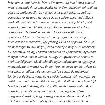
helyzetre számíthatunk. Mint a Windows: „Új frissítések jelentek
meg, a frissítések az újraindulást követően települnek fel. Indítsa
újra a számítógépet”. Egy átlag felhasználó akkor szereti az
operációs rendszerét, ha elég sok és sokféle appot tud futtatni
azokból, amiket rendszeresen használ. Ha az app frissül, újat
adnak ki, már nem biztos, hogy hibamentesen kezeli azt az
oprendszer. Ha kezeli egyáltalán. Ezért szeretjük, ha az
oprendszert frissítik. Az se baj, ha a program nem zabálja
feleslegesen a memóriát, így jut elég RAM az appokra. Az is jó,
ha nem foglal túl sok helyet, hadd maradjon hely pl. a képeknek.
És szeretjük, ha egyszerűen kezelhető az oprendszer, legalábbis
átlagos felhasználó számára. Az agy is ugyanezeket szereti a
saját modelljeiben. Minél többféle tapasztalatunkra ad egységes
magyarázatot a modell (pl. értem, hogy mi miért történt velem és
másokkal a múltban, és sejtem, mi fog velem és másokkal
történni a jövőben), minél egyszerűbb formában (pl. lyányom, ez
azért van, mert minden férfi disznó), és minél ritkábban téved (pl.
látod, ez a férfi tényleg disznó volt!), annál hatékonyabb. Azaz:
minél bonyolultabb dolgokat tudunk minél egyszerűbben
magyarázni anélkül, hogy a magyarázat pontatlanná válna (túl
sok lenne a kivétel a szabály alól), annál jobb. Ez az Occam-