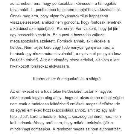
adhat nekem arra, hogy pontosabban kövessem a támogatás
folyamatát, ill. pontosabbá tehessem a saját beavatkozásaimat.
Önnek meg arra, hogy olyan folyamatokról is kaphasson
visszajelzéseket, amikről nem gondolta, hogy fontosak lehetnek
a kérdései szempontjából. Kb. ennyi. Van viszont, hogy jól jön
egy hosszabb verzió is. Ez a post a hosszabb változat
megalapozására született. Források annak, akit érdekel a
kérdés. Nem teljes körű vagy tudományos igényű az írás, a
források egy része mára elavulhatott, a nyelvezet pongyola lesz.
De talán érthető. Akit a tudomány része érdekel, ajánlom a lent
hivatkozott forrásokat elolvasásra.
Kép/rendszer önmagunkról és a világról
Az emlékezet és a tudattalan kérdéskörét lustán kihagyva,
előzetesnek legyen elég annyi, hogy az alvás során mehet végbe
nem csak a tudatosan felidézhető emlékek megszilárdítása, de
az egyes emlékek hozzákapcsolása ahhoz, amit az agy már
tárol, „tud”. Erről a tudásról, főleg a készség szintűről, nos, nem
kell tudnunk. Ahogy arról sem, hogy miként befolyásolják a
mindennapi döntéseket. A rendszer magas szinten automatizált,