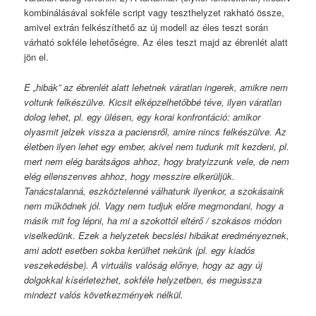
kombinálásával sokféle script vagy teszthelyzet rakható össze,
amivel extrán felkészíthető az új modell az éles teszt során
várható sokféle lehetőségre. Az éles teszt majd az ébrenlét alatt
jön el.
E „hibák” az ébrenlét alatt lehetnek váratlan ingerek, amikre nem
voltunk felkészülve. Kicsit elképzelhetőbbé téve, ilyen váratlan
dolog lehet, pl. egy ülésen, egy korai konfrontáció: amikor
olyasmit jelzek vissza a paciensről, amire nincs felkészülve. Az
életben ilyen lehet egy ember, akivel nem tudunk mit kezdeni, pl.
mert nem elég barátságos ahhoz, hogy bratyizzunk vele, de nem
elég ellenszenves ahhoz, hogy messzire elkerüljük.
Tanácstalanná, eszköztelenné válhatunk ilyenkor, a szokásaink
nem működnek jól. Vagy nem tudjuk előre megmondani, hogy a
másik mit fog lépni, ha mi a szokottól eltérő / szokásos módon
viselkedünk. Ezek a helyzetek becslési hibákat eredményeznek,
ami adott esetben sokba kerülhet nekünk (pl. egy kiadós
veszekedésbe). A virtuális valóság előnye, hogy az agy új
dolgokkal kísérletezhet, sokféle helyzetben, és megússza
mindezt valós következmények nélkül.