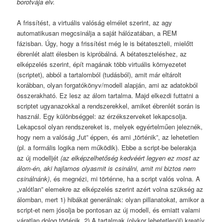
borotvája elv.
A frissítést, a virtuális valóság elmélet szerint, az agy
automatikusan megcsinálja a saját hálózatában, a REM
fázisban. Úgy, hogy a frissítést még le is bétateszteli, mielőtt
ébrenlét alatt élesben is kipróbálná. A bétateszteléshez, az
elképzelés szerint, épít magának több virtuális környezetet
(scriptet), abból a tartalomból (tudásból), amit már eltárolt
korábban, olyan forgatókönyv/modell alapján, ami az adatokból
összerakható. Ez lesz az álom tartalma. Majd elkezdi futtatni a
scriptet ugyanazokkal a rendszerekkel, amiket ébrenlét során is
használ. Egy különbséggel: az érzékszerveket lekapcsolja.
Lekapcsol olyan rendszereket is, melyek egyértelműen jeleznék,
hogy nem a valóság „fut” éppen, és ami „történik”, az lehetetlen
(pl. a formális logika nem működik). Ebbe a script-be belerakja
az új modelljét
(az elképzelhetőség kedvéért legyen ez most az
álom-én, aki hajlamos olyasmit is csinálni, amit mi biztos nem
csinálnánk)
, és megnézi, mi történne, ha a script valós volna. A
„valótlan” elemekre az elképzelés szerint azért volna szükség az
álomban, mert 1) hibákat generálnak: olyan pillanatokat, amikor a
script-et nem jósolja be pontosan az új modell, és emiatt valami
váratlan dolog történik. 2) A tartalmak (olykor lehetetlenül) kreatív