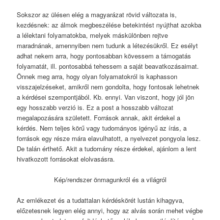
Sokszor az ülésen elég a magyarázat rövid változata is,
kezdésnek: az álmok megbeszélése betekintést nyújthat azokba
a lélektani folyamatokba, melyek máskülönben rejtve
maradnának, amennyiben nem tudunk a létezésükről. Ez esélyt
adhat nekem arra, hogy pontosabban kövessem a támogatás
folyamatát, ill. pontosabbá tehessem a saját beavatkozásaimat.
Önnek meg arra, hogy olyan folyamatokról is kaphasson
visszajelzéseket, amikről nem gondolta, hogy fontosak lehetnek
a kérdései szempontjából. Kb. ennyi. Van viszont, hogy jól jön
egy hosszabb verzió is. Ez a post a hosszabb változat
megalapozására született. Források annak, akit érdekel a
kérdés. Nem teljes körű vagy tudományos igényű az írás, a
források egy része mára elavulhatott, a nyelvezet pongyola lesz.
De talán érthető. Akit a tudomány része érdekel, ajánlom a lent
hivatkozott forrásokat elolvasásra.
Kép/rendszer önmagunkról és a világról
Az emlékezet és a tudattalan kérdéskörét lustán kihagyva,
előzetesnek legyen elég annyi, hogy az alvás során mehet végbe