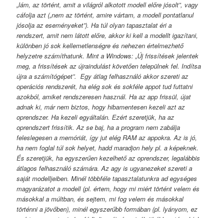
„lám, az történt, amit a világról alkotott modell előre jósolt”, vagy
cáfolja azt („nem az történt, amire vártam, a modell pontatlanul
jósolja az eseményeket”). Ha túl olyan tapasztalat éri a
rendszert, amit nem látott előre, akkor ki kell a modellt igazítani,
különben jó sok kellemetlenségre és nehezen értelmezhető
helyzetre számíthatunk. Mint a Windows: „Új frissítések jelentek
meg, a frissítések az újraindulást követően települnek fel. Indítsa
újra a számítógépet”. Egy átlag felhasználó akkor szereti az
operációs rendszerét, ha elég sok és sokféle appot tud futtatni
azokból, amiket rendszeresen használ. Ha az app frissül, újat
adnak ki, már nem biztos, hogy hibamentesen kezeli azt az
oprendszer. Ha kezeli egyáltalán. Ezért szeretjük, ha az
oprendszert frissítik. Az se baj, ha a program nem zabálja
feleslegesen a memóriát, így jut elég RAM az appokra. Az is jó,
ha nem foglal túl sok helyet, hadd maradjon hely pl. a képeknek.
És szeretjük, ha egyszerűen kezelhető az oprendszer, legalábbis
átlagos felhasználó számára. Az agy is ugyanezeket szereti a
saját modelljeiben. Minél többféle tapasztalatunkra ad egységes
magyarázatot a modell (pl. értem, hogy mi miért történt velem és
másokkal a múltban, és sejtem, mi fog velem és másokkal
történni a jövőben), minél egyszerűbb formában (pl. lyányom, ez