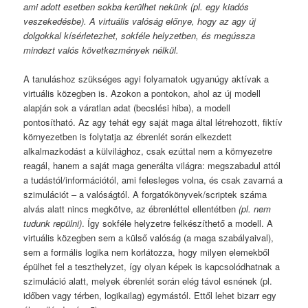
ami adott esetben sokba kerülhet nekünk (pl. egy kiadós
veszekedésbe). A virtuális valóság előnye, hogy az agy új
dolgokkal kísérletezhet, sokféle helyzetben, és megússza
mindezt valós következmények nélkül.
A tanuláshoz szükséges agyi folyamatok ugyanúgy aktívak a
virtuális közegben is. Azokon a pontokon, ahol az új modell
alapján sok a váratlan adat (becslési hiba), a modell
pontosítható. Az agy tehát egy saját maga által létrehozott, fiktív
környezetben is folytatja az ébrenlét során elkezdett
alkalmazkodást a külvilághoz, csak ezúttal nem a környezetre
reagál, hanem a saját maga generálta világra: megszabadul attól
a tudástól/információtól, ami felesleges volna, és csak zavarná a
szimulációt – a valóságtól. A forgatókönyvek/scriptek száma
alvás alatt nincs megkötve, az ébrenléttel ellentétben
(pl. nem
tudunk repülni)
. Így sokféle helyzetre felkészíthető a modell. A
virtuális közegben sem a külső valóság (a maga szabályaival),
sem a formális logika nem korlátozza, hogy milyen elemekből
épülhet fel a teszthelyzet, így olyan képek is kapcsolódhatnak a
szimuláció alatt, melyek ébrenlét során elég távol esnének (pl.
időben vagy térben, logikailag) egymástól. Ettől lehet bizarr egy