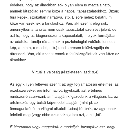
érdekes, hogy az álmokban sok olyan elem is megtalálható,
aminek látszólag semmi köze a nappali tapasztalatokhoz. Bizarr,
fura képek, szokatlan narratíva, stb. Elsőre nehéz belátni, mi
köze van ezeknek a tanuláshoz. Van, aki szerint elég sok,
amennyiben a tanulás nem csak tapasztalat szerzést jelent, de
azt is, hogy az idegrendszer a kapcsolatait, melyek formájában
az adatokat tárolja (és aminek a pszichológiai vetülete lenne a
kép, a minta, a modell, stb.) rendszeresen felülvizsgálja és
átrendezi. Van, aki szerint ennek a felülvizsgálatnak van köze az
álmokhoz.
Virtuális valóság (részletesen lásd: 3,4)
Az egyik ilyen feltevés szerint az agy folyamatosan értelmezi az
érzékszerveket érő információt, igyekszik azt értelmes
rendszerré szervezni, ami alapján kiigazodunk a világban. Ez az
értelmezés egy belső kép/modell alapján (mint pl. az
önmagunkról és a világról alkotott tudás) történik, az agy ennek
felelteti meg (vagy ebbe szuszakolja be) azt, amit „lát”.
E látottakkal vagy megerősíti a modelljét, bizonyítva azt, hogy