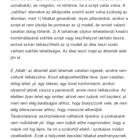
csinálnánk)
, és megnézi, mi történne, ha a script valós volna. A
„valótlan” elemekre az elképzelés szerint azért volna szükség az
álomban, mert 1) hibákat generálnak: olyan pillanatokat, amikor a
script-et nem jósolja be pontosan az új modell, és emiatt valami
váratlan dolog történik. 2) A tartalmak (olykor lehetetlenül) kreatív
kombinálásával sokféle script vagy teszthelyzet rakható össze,
amivel extrán felkészíthető az új modell az éles teszt során
várható sokféle lehetőségre. Az éles teszt majd az ébrenlét alatt
jön el.
E „hibák” az ébrenlét alatt lehetnek váratlan ingerek, amikre nem
voltunk felkészülve. Kicsit elképzelhetőbbé téve, ilyen váratlan
dolog lehet, pl. egy ülésen, egy korai konfrontáció: amikor
olyasmit jelzek vissza a paciensről, amire nincs felkészülve. Az
életben ilyen lehet egy ember, akivel nem tudunk mit kezdeni, pl.
mert nem elég barátságos ahhoz, hogy bratyizzunk vele, de nem
elég ellenszenves ahhoz, hogy messzire elkerüljük.
Tanácstalanná, eszköztelenné válhatunk ilyenkor, a szokásaink
nem működnek jól. Vagy nem tudjuk előre megmondani, hogy a
másik mit fog lépni, ha mi a szokottól eltérő / szokásos módon
viselkedünk. Ezek a helyzetek becslési hibákat eredményeznek,