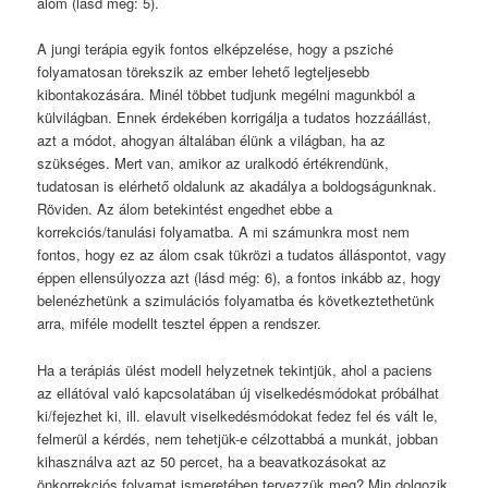
álom (lásd még: 5).
A jungi terápia egyik fontos elképzelése, hogy a psziché
folyamatosan törekszik az ember lehető legteljesebb
kibontakozására. Minél többet tudjunk megélni magunkból a
külvilágban. Ennek érdekében korrigálja a tudatos hozzáállást,
azt a módot, ahogyan általában élünk a világban, ha az
szükséges. Mert van, amikor az uralkodó értékrendünk,
tudatosan is elérhető oldalunk az akadálya a boldogságunknak.
Röviden. Az álom betekintést engedhet ebbe a
korrekciós/tanulási folyamatba. A mi számunkra most nem
fontos, hogy ez az álom csak tükrözi a tudatos álláspontot, vagy
éppen ellensúlyozza azt (lásd még: 6), a fontos inkább az, hogy
belenézhetünk a szimulációs folyamatba és következtethetünk
arra, miféle modellt tesztel éppen a rendszer.
Ha a terápiás ülést modell helyzetnek tekintjük, ahol a paciens
az ellátóval való kapcsolatában új viselkedésmódokat próbálhat
ki/fejezhet ki, ill. elavult viselkedésmódokat fedez fel és vált le,
felmerül a kérdés, nem tehetjük-e célzottabbá a munkát, jobban
kihasználva azt az 50 percet, ha a beavatkozásokat az
önkorrekciós folyamat ismeretében tervezzük meg? Min dolgozik