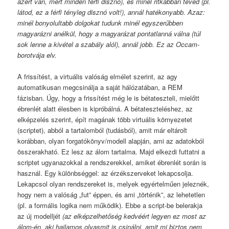
azért van, mert minden férfi disznó), és minél ritkábban téved (pl.
látod, ez a férfi tényleg disznó volt!), annál hatékonyabb. Azaz:
minél bonyolultabb dolgokat tudunk minél egyszerűbben
magyarázni anélkül, hogy a magyarázat pontatlanná válna (túl
sok lenne a kivétel a szabály alól), annál jobb. Ez az Occam-
borotvája elv.
A frissítést, a virtuális valóság elmélet szerint, az agy
automatikusan megcsinálja a saját hálózatában, a REM
fázisban. Úgy, hogy a frissítést még le is bétateszteli, mielőtt
ébrenlét alatt élesben is kipróbálná. A bétateszteléshez, az
elképzelés szerint, épít magának több virtuális környezetet
(scriptet), abból a tartalomból (tudásból), amit már eltárolt
korábban, olyan forgatókönyv/modell alapján, ami az adatokból
összerakható. Ez lesz az álom tartalma. Majd elkezdi futtatni a
scriptet ugyanazokkal a rendszerekkel, amiket ébrenlét során is
használ. Egy különbséggel: az érzékszerveket lekapcsolja.
Lekapcsol olyan rendszereket is, melyek egyértelműen jeleznék,
hogy nem a valóság „fut” éppen, és ami „történik”, az lehetetlen
(pl. a formális logika nem működik). Ebbe a script-be belerakja
az új modelljét
(az elképzelhetőség kedvéért legyen ez most az
álom-én, aki hajlamos olyasmit is csinálni, amit mi biztos nem