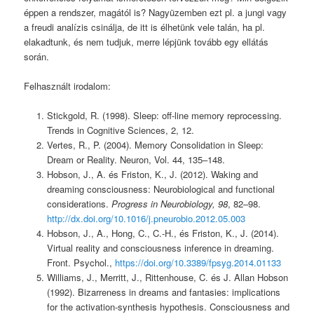
éppen a rendszer, magától is? Nagyüzemben ezt pl. a jungi vagy
a freudi analízis csinálja, de itt is élhetünk vele talán, ha pl.
elakadtunk, és nem tudjuk, merre lépjünk tovább egy ellátás
során.
Felhasznált irodalom:
Stickgold, R. (1998). Sleep: off-line memory reprocessing.
Trends in Cognitive Sciences, 2, 12.
Vertes, R., P. (2004). Memory Consolidation in Sleep:
Dream or Reality. Neuron, Vol. 44, 135–148.
Hobson, J., A. és Friston, K., J. (2012). Waking and
dreaming consciousness: Neurobiological and functional
considerations.
Progress in Neurobiology, 98
, 82–98.
http://dx.doi.org/10.1016/j.pneurobio.2012.05.003
Hobson, J., A., Hong, C., C.-H., és Friston, K., J. (2014).
Virtual reality and consciousness inference in dreaming.
Front. Psychol.,
https://doi.org/10.3389/fpsyg.2014.01133
Williams, J., Merritt, J., Rittenhouse, C. és J. Allan Hobson
(1992). Bizarreness in dreams and fantasies: implications
for the activation-synthesis hypothesis. Consciousness and