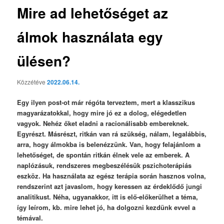
Mire ad lehetőséget az
álmok használata egy
ülésen?
Közzétéve
2022.06.14.
Egy ilyen post-ot már régóta terveztem, mert a klasszikus
magyarázatokkal, hogy mire jó ez a dolog, elégedetlen
vagyok. Nehéz őket eladni a racionálisabb embereknek.
Egyrészt. Másrészt, ritkán van rá szükség, nálam, legalábbis,
arra, hogy álmokba is belenézzünk. Van, hogy felajánlom a
lehetőséget, de spontán ritkán élnek vele az emberek. A
naplózásuk, rendszeres megbeszélésük pszichoterápiás
eszköz. Ha használata az egész terápia során hasznos volna,
rendszerint azt javaslom, hogy keressen az érdeklődő jungi
analitikust. Néha, ugyanakkor, itt is elő-előkerülhet a téma,
így leírom, kb. mire lehet jó, ha dolgozni kezdünk evvel a
témával.