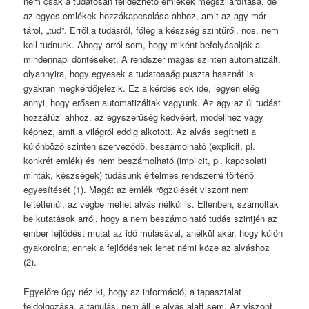
nem csak a tudatosan felidézhető emlékek megszilárdítása, de
az egyes emlékek hozzákapcsolása ahhoz, amit az agy már
tárol, „tud”. Erről a tudásról, főleg a készség szintűről, nos, nem
kell tudnunk. Ahogy arról sem, hogy miként befolyásolják a
mindennapi döntéseket. A rendszer magas szinten automatizált,
olyannyira, hogy egyesek a tudatosság puszta hasznát is
gyakran megkérdőjelezik. Ez a kérdés sok ide, legyen elég
annyi, hogy erősen automatizáltak vagyunk. Az agy az új tudást
hozzáfűzi ahhoz, az egyszerűség kedvéért, modellhez vagy
képhez, amit a világról eddig alkotott. Az alvás segítheti a
különböző szinten szerveződő, beszámolható (explicit, pl.
konkrét emlék) és nem beszámolható (implicit, pl. kapcsolati
minták, készségek) tudásunk értelmes rendszerré történő
egyesítését (1). Magát az emlék rögzülését viszont nem
feltétlenül, az végbe mehet alvás nélkül is. Ellenben, számoltak
be kutatások arról, hogy a nem beszámolható tudás szintjén az
ember fejlődést mutat az idő múlásával, anélkül akár, hogy külön
gyakorolna; ennek a fejlődésnek lehet némi köze az alváshoz
(2).
Egyelőre úgy néz ki, hogy az információ, a tapasztalat
feldolgozása, a tanulás, nem áll le alvás alatt sem. Az viszont