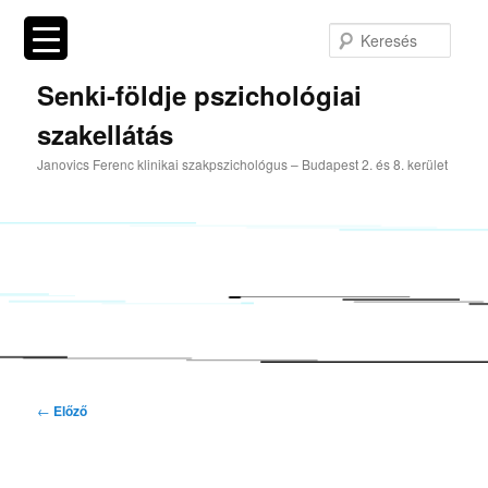
Tovább
az
Kere
elsődleges
tartalomra
Senki-földje pszichológiai
szakellátás
Janovics Ferenc klinikai szakpszichológus – Budapest 2. és 8. kerület
Bejegyzés
←
Előző
navigáció