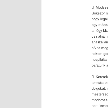
 Módszer
Sokszor ma
hogy legal
egy módsz
a négy kb.
csinálnám
analizálja
hívna meg 
nekem gon
hospitálás
barátunk a
 Keretekh
természete
dolgokat, 
mestersége
modorossá
nem ismer