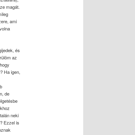
zze magát.
mileg
zere, ami
volna
ijedek, és
erülöm az
 hogy
? Ha igen,
bb
n, de
élgetésbe
okhoz
talán neki
? Ezzel is
koznak