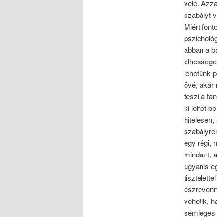
vele. Azza
szabályt 
Miért font
pszichológ
abban a ba
elhesseget
lehetünk p
övé, akár 
teszi a ta
ki lehet b
hitelesen,
szabályren
egy régi, 
mindazt, a
ugyanis eg
tisztelett
észrevenni
vehetik, h
semleges f