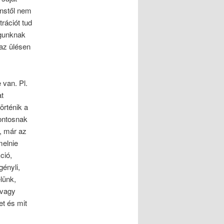
enstől nem
rációt tud
agunknak
az ülésen
 van. Pl.
at
örténik a
fontosnak
k, már az
melnie
ció,
gényli,
lünk,
 vagy
et és mit