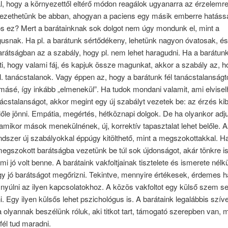
l, hogy a környezettől eltérő módon reagálok ugyanarra az érzelemre
vezethetünk be abban, ahogyan a paciens egy másik emberre hatással
os ez? Mert a barátainknak sok dolgot nem úgy mondunk el, mint a
usnak. Ha pl. a barátunk sértődékeny, lehetünk nagyon óvatosak, é
rátságban az a szabály, hogy pl. nem lehet haragudni. Ha a barátun
i, hogy valami fáj, és kapjuk össze magunkat, akkor a szabály az, 
l. tanácstalanok. Vagy éppen az, hogy a barátunk fél tanácstalanságtó
másé, így inkább „elmenekül”. Ha tudok mondani valamit, ami elvise
nácstalanságot, akkor megint egy új szabályt vezetek be: az érzés kib
előle jönni. Empátia, megértés, hétköznapi dolgok. De ha olyankor adj
 amikor mások menekülnének, új, korrektív tapasztalat lehet belőle. A
dszer új szabályokkal éppúgy kitölthető, mint a megszokottakkal. H
megszokott barátságba vezetünk be túl sok újdonságot, akár tönkre is
mi jó volt benne. A barátaink vakfoltjainak tisztelete és ismerete nélk
y jó barátságot megőrizni. Tekintve, mennyire értékesek, érdemes h
el nyúlni az ilyen kapcsolatokhoz. A közös vakfoltot egy külső szem se
. Egy ilyen külsős lehet pszichológus is. A barátaink legalábbis szí
a olyannak beszélünk róluk, aki titkot tart, támogató szerepben van, 
él tud maradni.