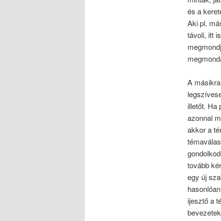
és a keret
Aki pl. más
távoli, it
megmondja,
megmondan
A másikra,
legszívese
illetőt. H
azonnal m
akkor a t
témaválasz
gondolkod
tovább kér
egy új sza
hasonlóan 
ijesztő a 
bevezetek 