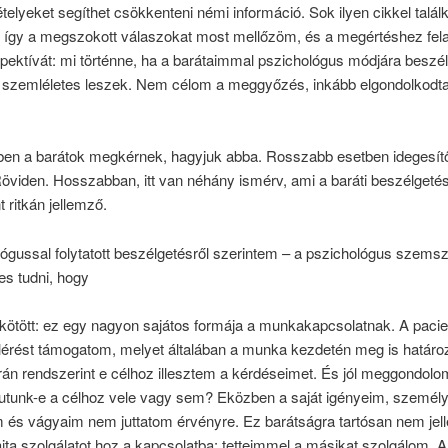
telyeket segíthet csökkenteni némi információ. Sok ilyen cikkel talál
, így a megszokott válaszokat most mellőzöm, és a megértéshez fela
pektívát: mi történne, ha a barátaimmal pszichológus módjára beszé
g szemléletes leszek. Nem célom a meggyőzés, inkább elgondolkodta
.
ben a barátok megkérnek, hagyjuk abba. Rosszabb esetben idegesít
öviden. Hosszabban, itt van néhány ismérv, ami a baráti beszélgeté
t ritkán jellemző.
ógussal folytatott beszélgetésről szerintem – a pszichológus szems
es tudni, hogy
kötött: ez egy nagyon sajátos formája a munkakapcsolatnak. A paci
elérést támogatom, melyet általában a munka kezdetén meg is határo
án rendszerint e célhoz illesztem a kérdéseimet. És jól meggondolo
jutunk-e a célhoz vele vagy sem? Eközben a saját igényeim, személ
m és vágyaim nem juttatom érvényre. Ez barátságra tartósan nem jel
jta szolgálatot hoz a kapcsolatba: tetteimmel a másikat szolgálom. A