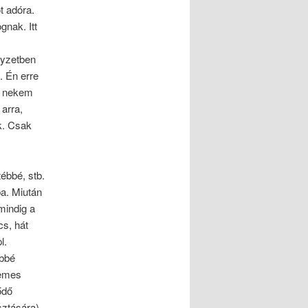
t adóra.
gnak. Itt
lyzetben
. Én erre
, nekem
 arra,
ék. Csak
ébbé, stb.
ba. Miután
mindig a
cs, hát
l.
őbbé
demes
ődő
sztására),