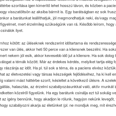
ttérbe szorítása igen kimerítő lehet hosszú távon, és közben a paci
 hogy visszatöltsön az aksiba bármit is. Egy barátságban ez sok fruszt
yenkor a barátunkat leállíthatjuk, jól megmondhatjuk neki, és/vagy m
figyelmet, mert érzelmileg szükségünk van rá. Később leírom, hogy 
csinálok ilyet.
mhoz kötött: az üléseknek rendszerint időtartama és rendszeressége
yszer van ülés, akkor heti 50 perce van a kliensnek beszélni. Ha sok
ert nekem jól esik, akkor kevesebb idő jut a kliensre. Ha sok dolog t
 válogat a témák között. Már az érdekes kérdés, melyiket tartja elég 
y rászánja az időt. Ha pl. túl sok a téma, és a paciens elvész köztü
hat az életvezetési vagy társas készségek fejlődéséhez, ha ki kell e
íg valami mást háttérbe szorít, késleltet a következő ülésre. A szelek
gátlás, halasztás, az érzelmi szabályozásunkkal való, aktív munkát i
dketten közelről figyelünk. Ha egy barátunk csinálja ezt túl sokáig ve
t az igény bennünk, hogy akadjon le rólunk, hagyjon nekünk levegőt,
 hogy szabályozni akarja az életünket (pl. ne mondjuk meg, mit érezh