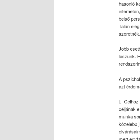
hasonló ké
interneten
belső pers
Talán elé
szeretnék
Jobb eset
leszünk. R
rendszerin
A pszichol
azt érdem
 Célhoz 
céljának 
munka sor
közelebb 
elvárásai
mert egyfa