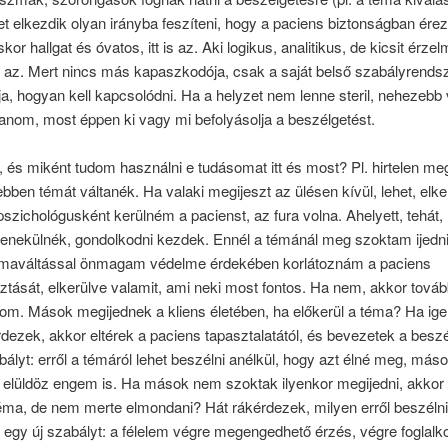
et elkezdik olyan irányba feszíteni, hogy a paciens biztonságban ére
kor hallgat és óvatos, itt is az. Aki logikus, analitikus, de kicsit érzel
t is az. Mert nincs más kapaszkodója, csak a saját belső szabályrends
 hogyan kell kapcsolódni. Ha a helyzet nem lenne steril, nehezebb 
om, most éppen ki vagy mi befolyásolja a beszélgetést.
 és miként tudom használni e tudásomat itt és most? Pl. hirtelen meg
bben témát váltanék. Ha valaki megijeszt az ülésen kívül, lehet, elk
a pszichológusként kerülném a pacienst, az fura volna. Ahelyett, tehát,
enekülnék, gondolkodni kezdek. Ennél a témánál meg szoktam ijedni
émaváltással önmagam védelme érdekében korlátoznám a paciens
tását, elkerülve valamit, ami neki most fontos. Ha nem, akkor tová
om. Mások megijednek a kliens életében, ha előkerül a téma? Ha ige
dezek, akkor eltérek a paciens tapasztalatától, és bevezetek a besz
bályt: erről a témáról lehet beszélni anélkül, hogy azt élné meg, más
elüldöz engem is. Ha mások nem szoktak ilyenkor megijedni, akkor 
téma, de nem merte elmondani? Hát rákérdezek, milyen erről beszélni
egy új szabályt: a félelem végre megengedhető érzés, végre foglal