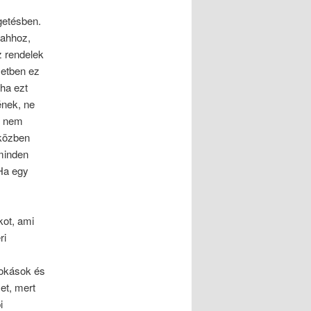
getésben.
 ahhoz,
z rendelek
setben ez
 ha ezt
ének, ne
ki nem
eközben
minden
 Ha egy
kot, ami
ri
zokások és
et, mert
i