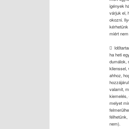
igények há
várjuk el,
okozni. Il
kérhetünk 
miért nem 
 Időtarta
ha heti eg
dumálok, m
klienssel,
ahhoz, hog
hozzájárul
valamit, m
kiemelés, 
melyet min
felmerülhe
félhetünk,
nem).