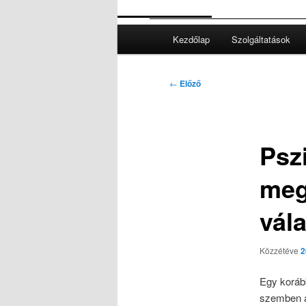
Fő
Kezdőlap
Szolgáltatások
menü
Bejegyzés
←
Előző
navigáció
Psz
meg
vál
Közzétéve
2
Egy koráb
szemben a 