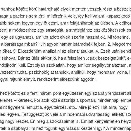
tanhoz kötött: körülhatárolható elvek mentén veszek részt a beszél
ga a paciens sem érti, mi történik vele, így kell valami kapaszkodó
ább nekem legyen egy ötletem, amit felajánlhatok az ülésen. A célho
ert, a módszerhez egy stratégiát, a stratégiához eszközöket (sok e
 egy és ugyanaz), amiket adott elvek szerint használok. Mi történne,
 a barátságaimban? 1. Nagyon hamar lefáradnék fejben. 2. Megkérn
m őket. 3. Elkezdeném analizálni az ellenállásukat. 4. Ezek után sen
sehova. Bár az ülés akkor jó, ha a felszínen „csak beszélgetünk”, 
dolkodni kell. Ezt olyan szokatlan, hogy amikor segélyvonalaztam, 
vezetőm tudta, pszichológiát tanulok, anélkül, hogy mondtam volna.
gyal rajtunk ennyit, rendszerint elkezdünk aggódni.
ez kötött: ez a fenti három pont együttesen egy szabályrendszert al
llenes – keretek, korlátok közé szorítja a spontán, mindennapi embe
mint figyelem, empátia, együttérzés, stb.. Mire jó ez? Hát arra, hogy
s legyen. Felfüggesztjük vele a mindennapi udvariasság, etikett, s
g nagy részét. Én még a szokásaimat is. Emiatt kényelmetlen helyz
tek a szabályai: mihez fogunk egymással kezdeni így? A mindennap