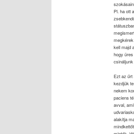
szokásaink
Pl. ha ott 
zsebkendő 
státuszba
megismert
megkérek 
kell majd 
hogy üres 
csináljunk
Ezt az űrt
kezdjük te
nekem korl
paciens té
avval, ami
udvariasko
alakítja 
mindkettőt
minták, já