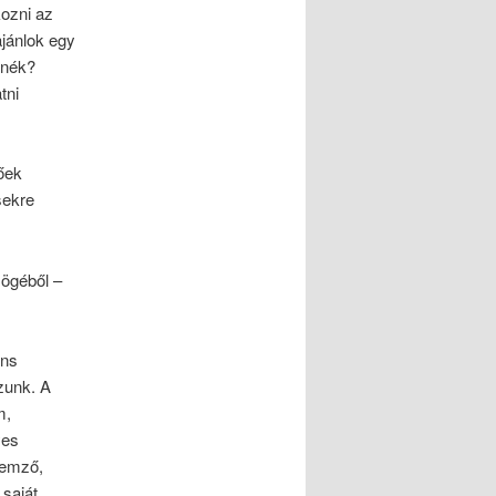
kozni az
jánlok egy
lnék?
tni
őek
sekre
zögéből –
ens
zunk. A
m,
yes
lemző,
 saját