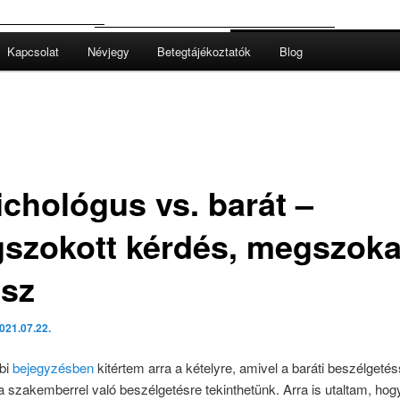
Kapcsolat
Névjegy
Betegtájékoztatók
Blog
ichológus vs. barát –
szokott kérdés, megszoka
asz
021.07.22.
bi
bejegyzésben
kitértem arra a kételyre, amivel a baráti beszélgetés
szakemberrel való beszélgetésre tekinthetünk. Arra is utaltam, hog