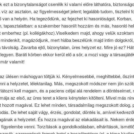
 ezt a bizonytalanságot cserélik ki valami előre láthatóra, biztonságo
a víz az asztalon, az figyelmességet jelent; legalább tudom, tisztelni fo
van a helyén. Ha tegeződünk, az fejezhet ki hasonlóságot. Korban,
n, tapasztalatban: a szakember hasonlít hozzám és más, hasonló he
 emberhez (pl. kollégákhoz).Viselkedem majd, ahogy velük szoktam
mindenkit, magázódjunk, mert hiába beszélünk majd intim dolgokról
a távolság. Zavarba ejtő, bizonytalan, üres helyzet ez. Mire jó ez? Hát
legyen. Baráti körben ekkor kerül elő a sör, a mozi vagy a társasját
 már valamit!
 az ülésen máshogyan töltjük ki. Kényelmesebbé, meghittebbé, őszint
nni a helyzetet, lélektanilag. Más, megszokott módszer nem jön szó
átozni kell magam, és a paciens céljai alá rendelem a döntéseimet, 
mája az első, az üres teret a kliens kénytelen kitölteni. Mivel más nin
t hozott magával. Ez lehet minden, társadalmilag megszokott dolog, p
dás. De lehet saját vágy, érzés, gondolat, döntés is, amivel kedvez
magának a helyzetet. És hozza magával az elakadásait is. Nekem ér
 figyelembe venni. Torzítások a gondolkodásban, elhárítások, ismétl
tszmák, szorongások fognak hatni a beszélgetésre (pl. a téma kivála