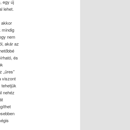
, egy új
 lehet.
s akkor
k mindig
hogy nem
l, akár az
lhetőbbé
írható, és
uk
z „üres”
a viszont
 tehetjük
ül nehéz
át
gíthet
vesebben
mégis