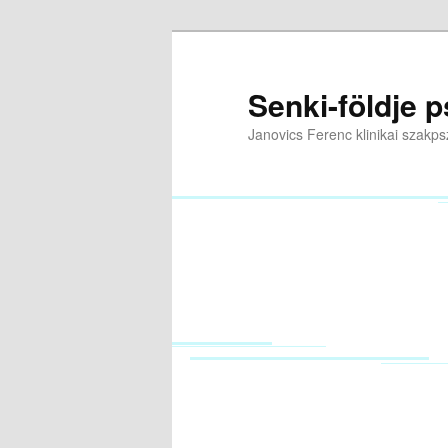
Tovább
az
elsődleges
Senki-földje p
tartalomra
Janovics Ferenc klinikai szakps