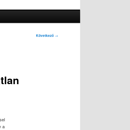
Következő
→
tlan
sel
y a