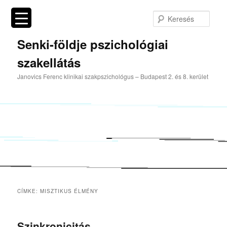
Tovább
Tovább
az
a
Kere
elsődleges
másodlagos
tartalomra
tartalomra
Senki-földje pszichológiai
szakellátás
Janovics Ferenc klinikai szakpszichológus – Budapest 2. és 8. kerület
CÍMKE:
MISZTIKUS ÉLMÉNY
Szinkronicitás