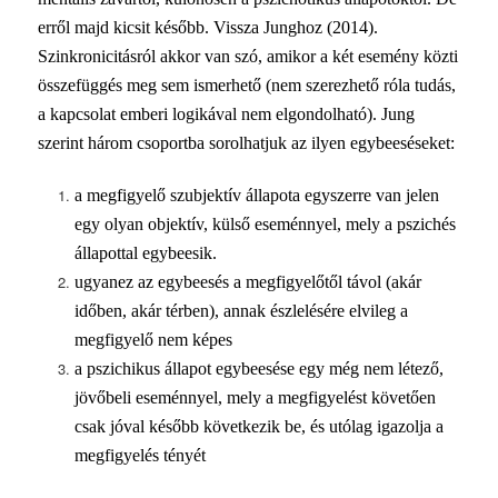
erről majd kicsit később. Vissza Junghoz (2014).
Szinkronicitásról akkor van szó, amikor a két esemény közti
összefüggés meg sem ismerhető (nem szerezhető róla tudás,
a kapcsolat emberi logikával nem elgondolható). Jung
szerint három csoportba sorolhatjuk az ilyen egybeeséseket:
a megfigyelő szubjektív állapota egyszerre van jelen
egy olyan objektív, külső eseménnyel, mely a pszichés
állapottal egybeesik.
ugyanez az egybeesés a megfigyelőtől távol (akár
időben, akár térben), annak észlelésére elvileg a
megfigyelő nem képes
a pszichikus állapot egybeesése egy még nem létező,
jövőbeli eseménnyel, mely a megfigyelést követően
csak jóval később következik be, és utólag igazolja a
megfigyelés tényét