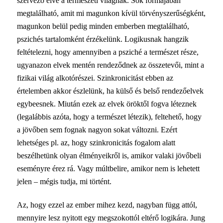
szervező elve a természeti világnak. Sok formájában
megtalálható, amit mi magunkon kívül törvényszerűségként,
magunkon belül pedig minden emberben megtalálható,
pszichés tartalomként érzékelünk. Logikusnak hangzik
feltételezni, hogy amennyiben a psziché a természet része,
ugyanazon elvek mentén rendeződnek az összetevői, mint a
fizikai világ alkotórészei. Szinkronicitást ebben az
értelemben akkor észlelünk, ha külső és belső rendezőelvek
egybeesnek. Miután ezek az elvek öröktől fogva léteznek
(legalábbis azóta, hogy a természet létezik), feltehető, hogy
a jövőben sem fognak nagyon sokat változni. Ezért
lehetséges pl. az, hogy szinkronicitás fogalom alatt
beszélhetünk olyan élményeikről is, amikor valaki jövőbeli
eseményre érez rá. Vagy múltbelire, amikor nem is lehetett
jelen – mégis tudja, mi történt.
Az, hogy ezzel az ember mihez kezd, nagyban függ attól,
mennyire lesz nyitott egy megszokottól eltérő logikára. Jung