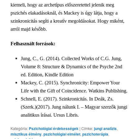
kiemeli, hogy az archetípus előszeretettel jelenik meg
pszichés elakadásoknál, és Mackey is úgy látja, hogy a
szinkronicitás segíti a kreatív megoldásokat. Hogy miként,
arról majd később.
Felhasznált források:
Jung, C., G. (2014). Collected Works of C.G. Jung,
Volume 8: Structure & Dynamics of the Psyche 2nd
ed. Edition, Kindle Edition
Mackey, C. (2015). Synchronicity: Empower Your
Life with the Gift of Coincidence. Watkins Publishing.
Schnell, E. (2017). Szinkronicitás. In Deák, Zs.
(Szerk.)(2017). Jung nálunk I. – Magyar szerzők jungi
analitikus írásai. Ursus Libris.
Kategória:
Pszichológiai érdekességek
|
Címke:
jungi analízis
,
misztikus élmény
,
pszichológiai elmélet
,
pszichoterápia
,