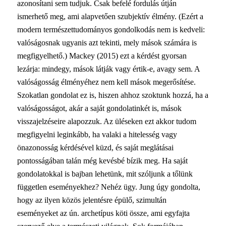
azonosítani sem tudjuk. Csak befelé fordulás útján
ismerhető meg, ami alapvetően szubjektív élmény. (Ezért a
modern természettudományos gondolkodás nem is kedveli:
valóságosnak ugyanis azt tekinti, mely mások számára is
megfigyelhető.) Mackey (2015) ezt a kérdést gyorsan
lezárja: mindegy, mások látják vagy értik-e, avagy sem. A
valóságosság élményéhez nem kell mások megerősítése.
Szokatlan gondolat ez is, hiszen ahhoz szoktunk hozzá, ha a
valóságosságot, akár a saját gondolatinkét is, mások
visszajelzéseire alapozzuk. Az üléseken ezt akkor tudom
megfigyelni leginkább, ha valaki a hitelesség vagy
önazonosság kérdésével küzd, és saját meglátásai
pontosságában talán még kevésbé bízik meg. Ha saját
gondolatokkal is bajban lehetünk, mit szóljunk a tőlünk
független eseményekhez? Nehéz ügy. Jung úgy gondolta,
hogy az ilyen közös jelentésre épülő, szimultán
eseményeket az ún. archetípus köti össze, ami egyfajta