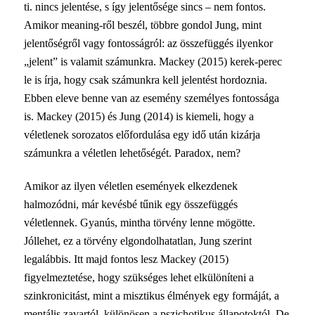
ti. nincs jelentése, s így jelentősége sincs – nem fontos.
Amikor meaning-ről beszél, többre gondol Jung, mint
jelentőségről vagy fontosságról: az összefüggés ilyenkor
„jelent” is valamit számunkra. Mackey (2015) kerek-perec
le is írja, hogy csak számunkra kell jelentést hordoznia.
Ebben eleve benne van az esemény személyes fontossága
is. Mackey (2015) és Jung (2014) is kiemeli, hogy a
véletlenek sorozatos előfordulása egy idő után kizárja
számunkra a véletlen lehetőségét. Paradox, nem?
Amikor az ilyen véletlen események elkezdenek
halmozódni, már kevésbé tűnik egy összefüggés
véletlennek. Gyanús, mintha törvény lenne mögötte.
Jóllehet, ez a törvény elgondolhatatlan, Jung szerint
legalábbis. Itt majd fontos lesz Mackey (2015)
figyelmeztetése, hogy szükséges lehet elkülöníteni a
szinkronicitást, mint a misztikus élmények egy formáját, a
mentális zavartól, különösen a pszichotikus állapotoktól. De