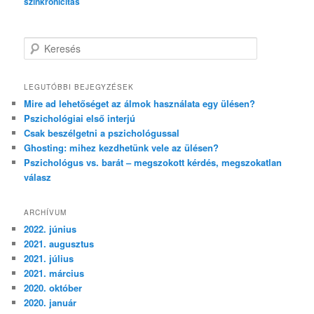
szinkronicitás
K
e
r
e
LEGUTÓBBI BEJEGYZÉSEK
s
Mire ad lehetőséget az álmok használata egy ülésen?
é
Pszichológiai első interjú
s
Csak beszélgetni a pszichológussal
Ghosting: mihez kezdhetünk vele az ülésen?
Pszichológus vs. barát – megszokott kérdés, megszokatlan
válasz
ARCHÍVUM
2022. június
2021. augusztus
2021. július
2021. március
2020. október
2020. január