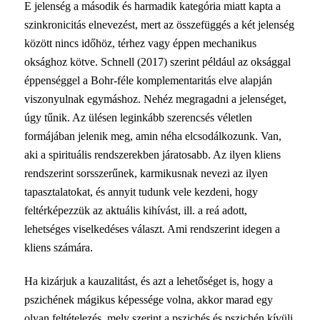
E jelenség a második és harmadik kategória miatt kapta a
szinkronicitás elnevezést, mert az összefüggés a két jelenség
között nincs időhöz, térhez vagy éppen mechanikus
oksághoz kötve. Schnell (2017) szerint például az oksággal
éppenséggel a Bohr-féle komplementaritás elve alapján
viszonyulnak egymáshoz. Nehéz megragadni a jelenséget,
úgy tűnik. Az ülésen leginkább szerencsés véletlen
formájában jelenik meg, amin néha elcsodálkozunk. Van,
aki a spirituális rendszerekben járatosabb. Az ilyen kliens
rendszerint sorsszerűnek, karmikusnak nevezi az ilyen
tapasztalatokat, és annyit tudunk vele kezdeni, hogy
feltérképezzük az aktuális kihívást, ill. a reá adott,
lehetséges viselkedéses választ. Ami rendszerint idegen a
kliens számára.
Ha kizárjuk a kauzalitást, és azt a lehetőséget is, hogy a
pszichének mágikus képessége volna, akkor marad egy
olyan feltételezés, mely szerint a pszichés és pszichén kívüli