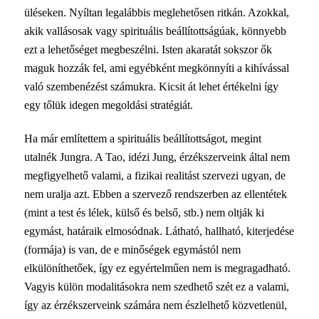
üléseken. Nyíltan legalábbis meglehetősen ritkán. Azokkal,
akik vallásosak vagy spirituális beállítottságúak, könnyebb
ezt a lehetőséget megbeszélni. Isten akaratát sokszor ők
maguk hozzák fel, ami egyébként megkönnyíti a kihívással
való szembenézést számukra. Kicsit át lehet értékelni így
egy tőlük idegen megoldási stratégiát.
Ha már említettem a spirituális beállítottságot, megint
utalnék Jungra. A Tao, idézi Jung, érzékszerveink által nem
megfigyelhető valami, a fizikai realitást szervezi ugyan, de
nem uralja azt. Ebben a szervező rendszerben az ellentétek
(mint a test és lélek, külső és belső, stb.) nem oltják ki
egymást, határaik elmosódnak. Látható, hallható, kiterjedése
(formája) is van, de e minőségek egymástól nem
elkülöníthetőek, így ez egyértelműen nem is megragadható.
Vagyis külön modalitásokra nem szedhető szét ez a valami,
így az érzékszerveink számára nem észlelhető közvetlenül,