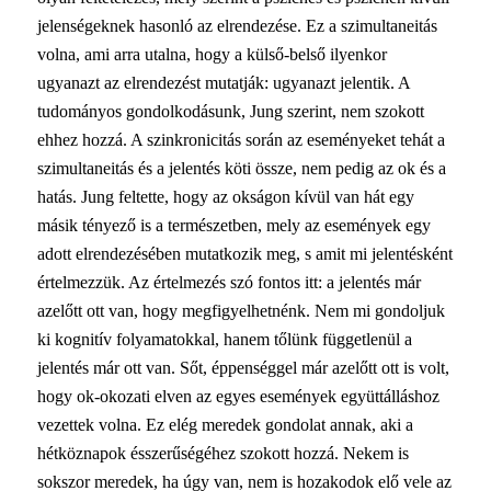
jelenségeknek hasonló az elrendezése. Ez a szimultaneitás
volna, ami arra utalna, hogy a külső-belső ilyenkor
ugyanazt az elrendezést mutatják: ugyanazt jelentik. A
tudományos gondolkodásunk, Jung szerint, nem szokott
ehhez hozzá. A szinkronicitás során az eseményeket tehát a
szimultaneitás és a jelentés köti össze, nem pedig az ok és a
hatás. Jung feltette, hogy az okságon kívül van hát egy
másik tényező is a természetben, mely az események egy
adott elrendezésében mutatkozik meg, s amit mi jelentésként
értelmezzük. Az értelmezés szó fontos itt: a jelentés már
azelőtt ott van, hogy megfigyelhetnénk. Nem mi gondoljuk
ki kognitív folyamatokkal, hanem tőlünk függetlenül a
jelentés már ott van. Sőt, éppenséggel már azelőtt ott is volt,
hogy ok-okozati elven az egyes események együttálláshoz
vezettek volna. Ez elég meredek gondolat annak, aki a
hétköznapok ésszerűségéhez szokott hozzá. Nekem is
sokszor meredek, ha úgy van, nem is hozakodok elő vele az