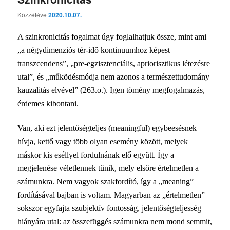
Közzétéve
2020.10.07.
A
szinkronicitás
fogalmat úgy foglalhatjuk össze, mint ami
„a négydimenziós tér-idő kontinuumhoz képest
transzcendens”, „pre-egzisztenciális, apriorisztikus létezésre
utal”, és „működésmódja nem azonos a természettudomány
kauzalitás elvével” (263.o.). Igen tömény megfogalmazás,
érdemes kibontani.
Van, aki ezt jelentőségteljes (meaningful) egybeesésnek
hívja, kettő vagy több olyan esemény között, melyek
máskor kis eséllyel fordulnának elő együtt. Így a
megjelenése véletlennek tűnik, mely elsőre értelmetlen a
számunkra. Nem vagyok szakfordító, így a „meaning”
fordításával bajban is voltam. Magyarban az „értelmetlen”
sokszor egyfajta szubjektív fontosság, jelentőségteljesség
hiányára utal: az összefüggés számunkra nem mond semmit,